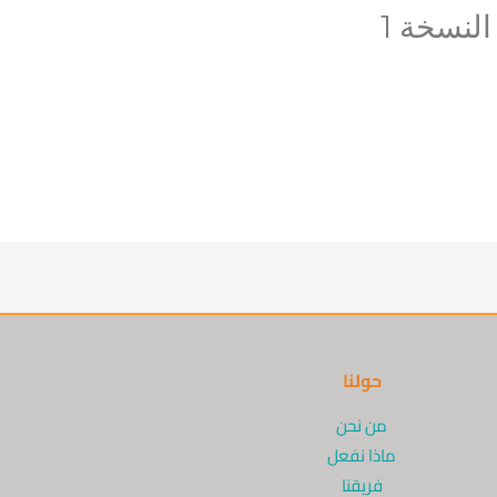
النسخة 1
حولنا
من نحن
ماذا نفعل
فريقنا